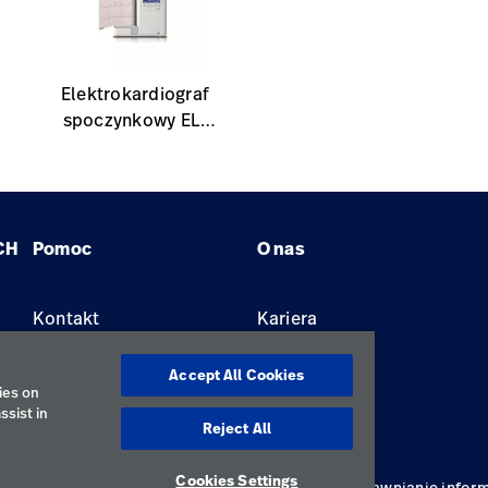
Elektrokardiograf
spoczynkowy ELI
230
CH
Pomoc
O nas
Kontakt
Kariera
Znajdź dystrybutora
Lokalizacje
Accept All Cookies
ies on
ssist in
Reject All
Cookies Settings
ywatności
Regulamin korzystania
Odpowiedzialne ujawnianie inform