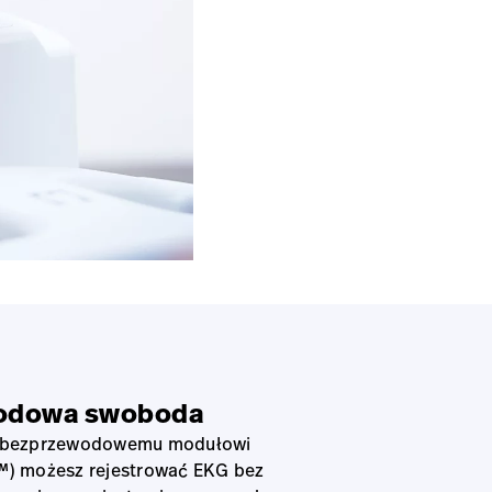
odowa swoboda
u bezprzewodowemu modułowi
™) możesz rejestrować EKG bez