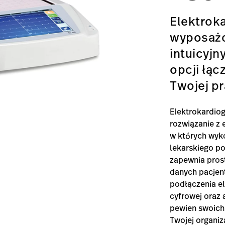
Elektroka
wyposażo
intuicyjn
opcji łąc
Twojej pr
Elektrokardiog
rozwiązanie z
w których wyko
lekarskiego po
zapewnia pros
danych pacjent
podłączenia el
cyfrowej oraz 
pewien swoich 
Twojej organi