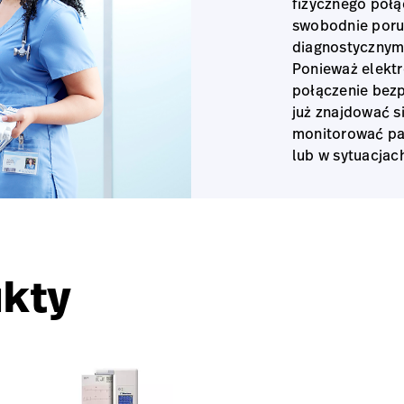
fizycznego połą
swobodnie porus
diagnostycznym 
Ponieważ elektr
połączenie bez
już znajdować s
monitorować pac
lub w sytuacjac
kty