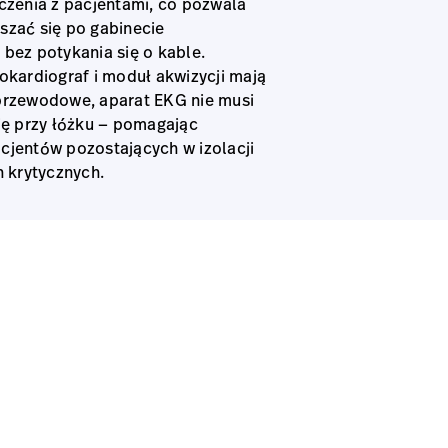
czenia z pacjentami, co pozwala
zać się po gabinecie
bez potykania się o kable.
okardiograf i moduł akwizycji mają
przewodowe, aparat EKG nie musi
ię przy łóżku — pomagając
jentów pozostających w izolacji
h krytycznych.