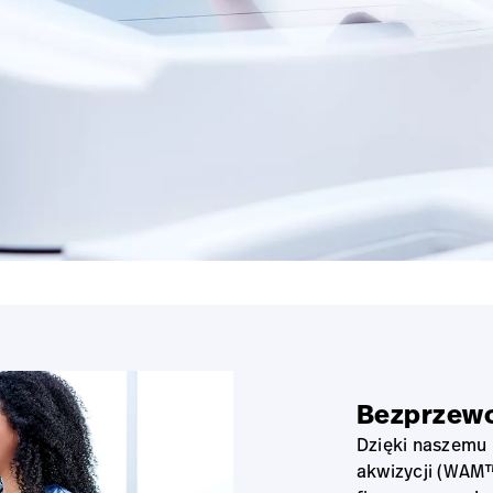
Bezprzew
Dzięki naszem
akwizycji (WAM