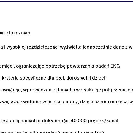
iu klinicznym
a i wysokiej rozdzielczości wyświetla jednocześnie dane z w
pamięci, ograniczając potrzebę powtarzania badań EKG
kryteria specyficzne dla płci, dorosłych i dzieci
wigację, wprowadzanie danych i weryfikację połączenia el
większa swobodę w miejscu pracy, dzięki czemu możesz s
jestracją danych o dokładności 40 000 próbek/kanał
ywania i wyświetlania odwrócenia odprowadzeń