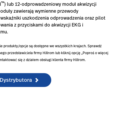
™
M
) lub 12-odprowadzeniowy moduł akwizycji
moduły zawierają wymienne przewody
wskaźniki uszkodzenia odprowadzenia oraz pilot
wania z przyciskami do akwizycji EKG i
tmu.
ie produkty/opcje są dostępne we wszystkich krajach. Sprawdź
ego przedstawiciela firmy Hillrom lub kliknij opcję „Poproś o więcej
ontaktować się z działem obsługi klienta firmy Hillrom.
 Dystrybutora
mes-1