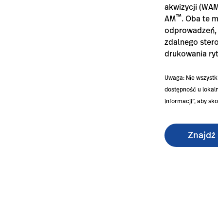
akwizycji (WA
™
AM
. Oba te 
odprowadzeń, 
zdalnego stero
drukowania ry
Uwaga: Nie wszystk
dostępność u lokaln
informacji”, aby sk
Znajdź
ctrocardiograph/#overview-0
l/pl/products/eli-280-electrocardiograph/#evidenceoutco