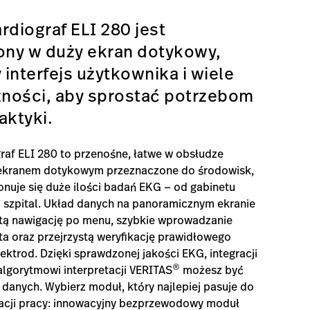
rdiograf ELI 280 jest
ny w duży ekran dotykowy,
y interfejs użytkownika i wiele
zności, aby sprostać potrzebom
aktyki.
raf ELI 280 to przenośne, łatwe w obsłudze
 ekranem dotykowym przeznaczone do środowisk,
nuje się duże ilości badań EKG — od gabinetu
 szpital. Układ danych na panoramicznym ekranie
tą nawigację po menu, szybkie wprowadzanie
a oraz przejrzystą weryfikację prawidłowego
ektrod. Dzięki sprawdzonej jakości EKG, integracji
®
algorytmowi interpretacji VERITAS
możesz być
danych. Wybierz moduł, który najlepiej pasuje do
zacji pracy: innowacyjny bezprzewodowy moduł