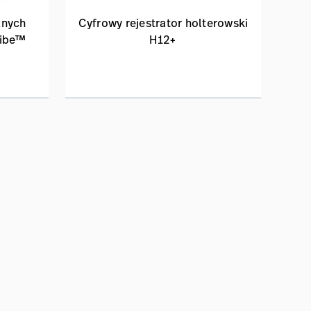
znych
Cyfrowy rejestrator holterowski
ribe™
H12+