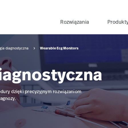
Rozwiązania
Produkt
Wearable Ecg Monitors
gia diagnostyczna
diagnostyczna
edury dzięki precyzyjnym rozwiązaniom
iagnozy.