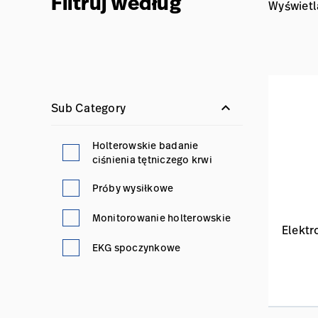
Filtruj według
Wyświetl
keyboard_arrow_down
Sub Category
Holterowskie badanie
ciśnienia tętniczego krwi
Próby wysiłkowe
Monitorowanie holterowskie
Elektr
EKG spoczynkowe