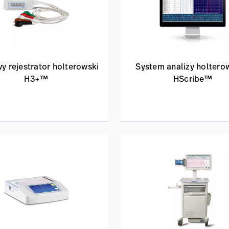
y rejestrator holterowski
System analizy holtero
H3+™
HScribe™