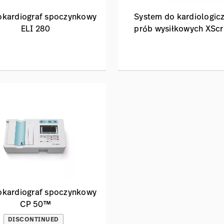
okardiograf spoczynkowy
System do kardiologic
ELI 280
prób wysiłkowych XSc
okardiograf spoczynkowy
CP 50™
DISCONTINUED