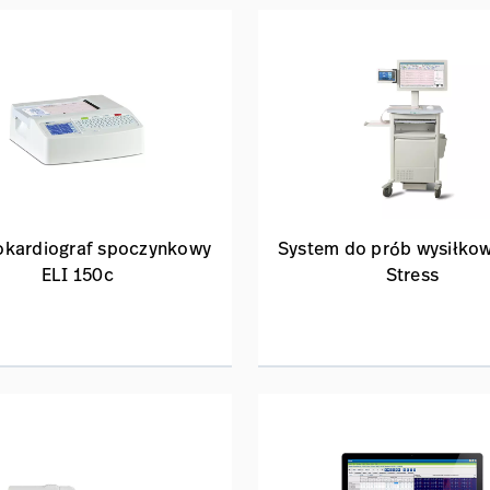
okardiograf spoczynkowy
System do prób wysiłko
ELI 150c
Stress