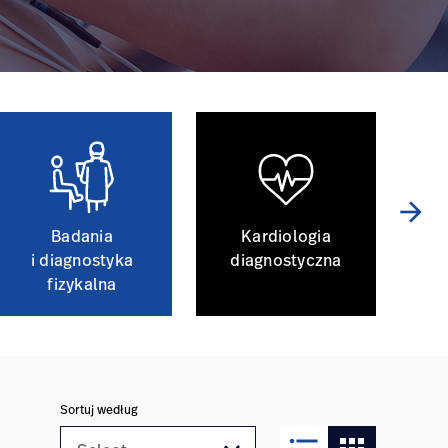
arrow_forward
Badania
Kardiologia
i diagnostyka
diagnostyczna
i 
fizykalna
Sortuj według