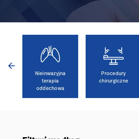
arrow_back
ieka
Nieinwazyjna
Procedury
ć
terapia
chirurgiczne
oddechowa