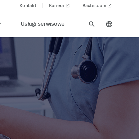
Kontakt
Kariera
Baxter.com
launch
launch
y
Usługi serwisowe
search
language