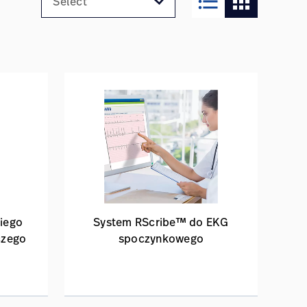
format_list_bulleted
apps
iego
System RScribe™ do EKG
czego
spoczynkowego