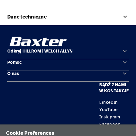
keyboard_arrow_up
Dane techniczne
keyboard_arrow_down
Odkryj HILLROM i WELCH ALLYN
keyboard_arrow_down
Pomoc
Obszary zastosowań
keyboard_arrow_down
O nas
Kontakt
Produkty
BĄDŹ Z NAMI
Kariera
Znajdź dystrybutora
Serwis
W KONTAKCIE
Lokalizacje
LinkedIn
YouTube
Instagram
Facebook
Cookie Preferences