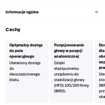
keyboard_arrow_up
Informacje ogólne
Cechy
Optymalny dostęp
Pozycjonowanie
Do
do pola
głowy w pozycji
dla
operacyjnego
anatomicznej
obr
us
Ułatwiony dostęp
Dzięki
pra
do
elastycznemu
dwuczęściowego
urządzeniu do
Ide
blatu.
stabilizacji głowy
sto
(HFD) 100/200 firmy
IMR
IMRIS.
prz
sk