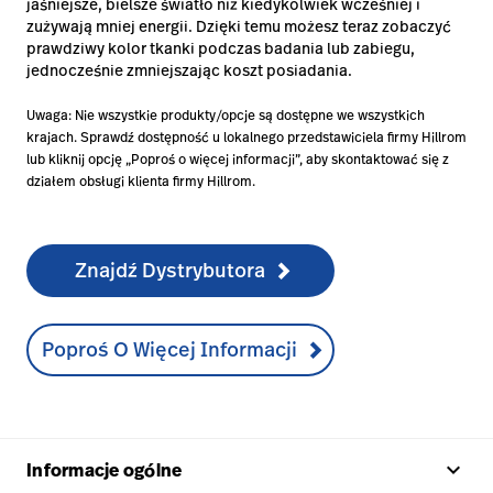
jaśniejsze, bielsze światło niż kiedykolwiek wcześniej i
zużywają mniej energii. Dzięki temu możesz teraz zobaczyć
prawdziwy kolor tkanki podczas badania lub zabiegu,
jednocześnie zmniejszając koszt posiadania.
Uwaga: Nie wszystkie produkty/opcje są dostępne we wszystkich
krajach. Sprawdź dostępność u lokalnego przedstawiciela firmy Hillrom
lub kliknij opcję „Poproś o więcej informacji”, aby skontaktować się z
działem obsługi klienta firmy Hillrom.
Znajdź Dystrybutora
Poproś O Więcej Informacji
keyboard_arrow_up
Informacje ogólne