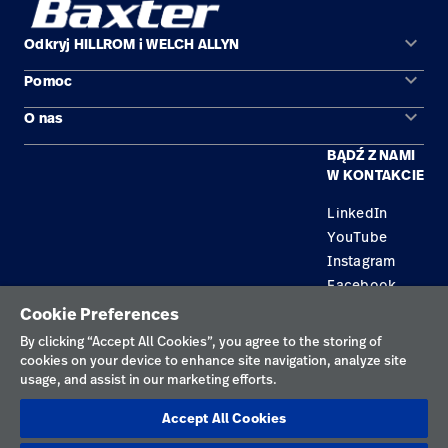
keyboard_arrow_down
Odkryj HILLROM i WELCH ALLYN
keyboard_arrow_down
Pomoc
Obszary zastosowań
keyboard_arrow_down
O nas
Kontakt
Produkty
BĄDŹ Z NAMI
Kariera
Znajdź dystrybutora
Serwis
W KONTAKCIE
Lokalizacje
LinkedIn
YouTube
Instagram
Facebook
Cookie Preferences
Polityka prywatności
By clicking “Accept All Cookies”, you agree to the storing of
cookies on your device to enhance site navigation, analyze site
Regulamin korzystania
usage, and assist in our marketing efforts.
Odpowiedzialne ujawnianie informacji
Accept All Cookies
Cookies