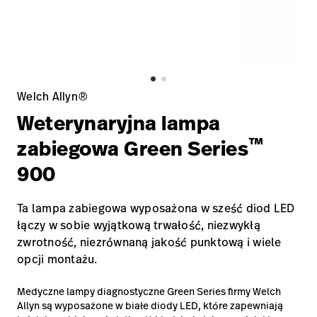
Kariera
launch
Baxter.com
launch
Welch Allyn®
Weterynaryjna lampa
™
zabiegowa Green Series
900
Ta lampa zabiegowa wyposażona w sześć diod LED
łączy w sobie wyjątkową trwałość, niezwykłą
zwrotność, niezrównaną jakość punktową i wiele
opcji montażu.
Medyczne lampy diagnostyczne Green Series firmy Welch
Allyn są wyposażone w białe diody LED, które zapewniają