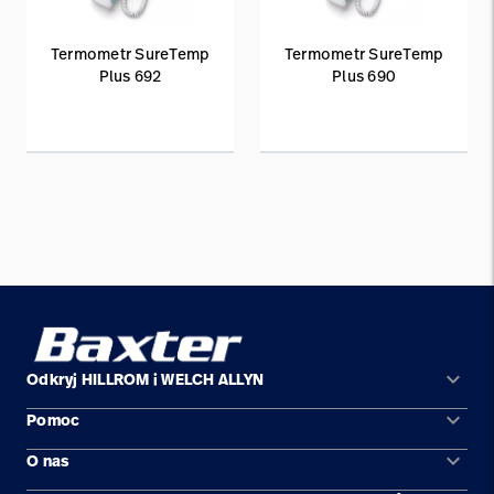
Termometr SureTemp
Termometr SureTemp
Plus 692
Plus 690
keyboard_arrow_down
Odkryj HILLROM i WELCH ALLYN
keyboard_arrow_down
Pomoc
Obszary zastosowań
keyboard_arrow_down
O nas
Kontakt
Produkty