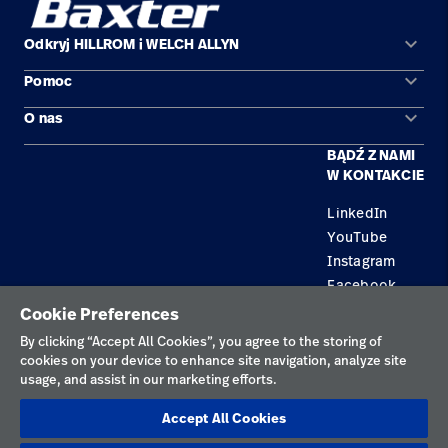
keyboard_arrow_down
Odkryj HILLROM i WELCH ALLYN
keyboard_arrow_down
Pomoc
Obszary zastosowań
keyboard_arrow_down
O nas
Kontakt
Produkty
BĄDŹ Z NAMI
Kariera
Znajdź dystrybutora
Serwis
W KONTAKCIE
Lokalizacje
LinkedIn
YouTube
Instagram
Facebook
Cookie Preferences
Polityka prywatności
By clicking “Accept All Cookies”, you agree to the storing of
cookies on your device to enhance site navigation, analyze site
Regulamin korzystania
usage, and assist in our marketing efforts.
Odpowiedzialne ujawnianie informacji
Accept All Cookies
Cookies