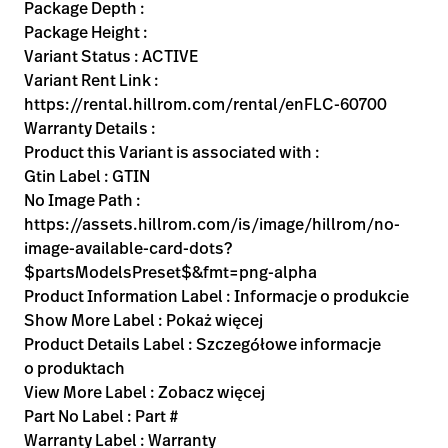
Kariera
Package Depth :
launch
Package Height :
Baxter.com
launch
Variant Status : ACTIVE
Variant Rent Link :
https://rental.hillrom.com/rental/enFLC-60700
Warranty Details :
Product this Variant is associated with :
Gtin Label : GTIN
No Image Path :
https://assets.hillrom.com/is/image/hillrom/no-
image-available-card-dots?
$partsModelsPreset$&fmt=png-alpha
Product Information Label : Informacje o produkcie
Show More Label : Pokaż więcej
Product Details Label : Szczegółowe informacje
o produktach
View More Label : Zobacz więcej
Part No Label : Part #
Warranty Label : Warranty