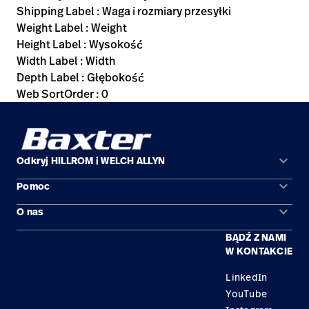
Shipping Label : Waga i rozmiary przesyłki
Weight Label : Weight
Height Label : Wysokość
Width Label : Width
Depth Label : Głębokość
Web SortOrder : 0
keyboard_arrow_down
Odkryj HILLROM i WELCH ALLYN
keyboard_arrow_down
Pomoc
Obszary zastosowań
keyboard_arrow_down
O nas
Kontakt
Produkty
BĄDŹ Z NAMI
Kariera
Znajdź dystrybutora
Serwis
W KONTAKCIE
Lokalizacje
LinkedIn
YouTube