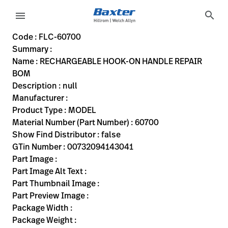
variant-page
search
menu
FLC-60700
60700
00732094143041
RECHARGEABLE HOOK-ON HANDLE REPAIR BOM
0
MODEL
false
ACTIVE
https://rental.hillrom.com/rental/enFLC-60700
Code : FLC-60700
Summary :
eyboard_arrow_right
Rozwiązania
Sign
Name : RECHARGEABLE HOOK-ON HANDLE REPAIR
Out
BOM
eyboard_arrow_right
Produkty
Description : null
Manufacturer :
eyboard_arrow_right
Usługi
language
Kraj
Product Type : MODEL
serwisowe
Material Number (Part Number) : 60700
Show Find Distributor : false
GTin Number : 00732094143041
language
Kraj
Part Image :
Kontakt
Part Image Alt Text :
Kariera
Part Thumbnail Image :
launch
Part Preview Image :
Baxter.com
launch
Package Width :
Kontakt
Package Weight :