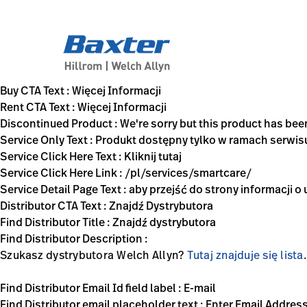
generic-page
Buy CTA Text : Więcej Informacji
Rent CTA Text : Więcej Informacji
Discontinued Product : We're sorry but this product has be
Service Only Text : Produkt dostępny tylko w ramach serwis
Service Click Here Text : Kliknij tutaj
Service Click Here Link : /pl/services/smartcare/
Service Detail Page Text : aby przejść do strony informacji o
Distributor CTA Text : Znajdź Dystrybutora
Find Distributor Title : Znajdź dystrybutora
Find Distributor Description :
Szukasz dystrybutora Welch Allyn?
Tutaj znajduje się lista
Find Distributor Email Id field label : E-mail
Find Distributor email placeholder text : Enter Email Addres