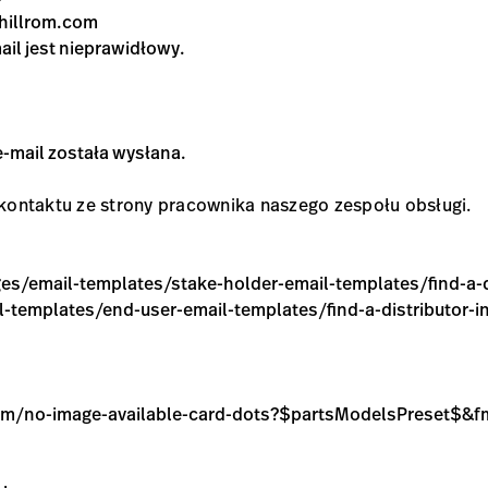
hillrom.com
ail jest nieprawidłowy.
e-mail została wysłana.
 kontaktu ze strony pracownika naszego zespołu obsługi.
pages/email-templates/stake-holder-email-templates/find-a-
il-templates/end-user-email-templates/find-a-distributor-i
llrom/no-image-available-card-dots?$partsModelsPreset$&