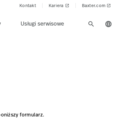
Kontakt
Kariera
Baxter.com
launch
launch
y
Usługi serwisowe
search
language
oniższy formularz.