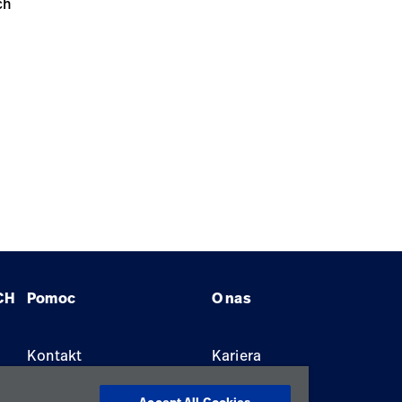
ch
CH
Pomoc
O nas
Kontakt
Kariera
Znajdź dystrybutora
Lokalizacje