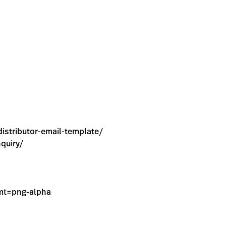
distributor-email-template/
nquiry/
fmt=png-alpha