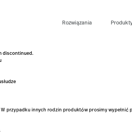
Rozwiązania
Produkt
en discontinued.
u
 usłudze
. W przypadku innych rodzin produktów prosimy wypełnić p
s